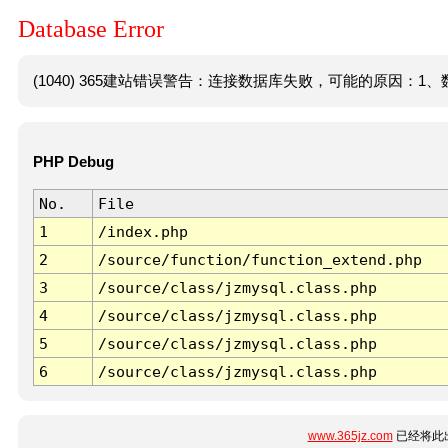
Database Error
(1040) 365建站错误警告：连接数据库失败，可能的原因：1、数
PHP Debug
No.
File
1
/index.php
2
/source/function/function_extend.php
3
/source/class/jzmysql.class.php
4
/source/class/jzmysql.class.php
5
/source/class/jzmysql.class.php
6
/source/class/jzmysql.class.php
www.365jz.com
已经将此