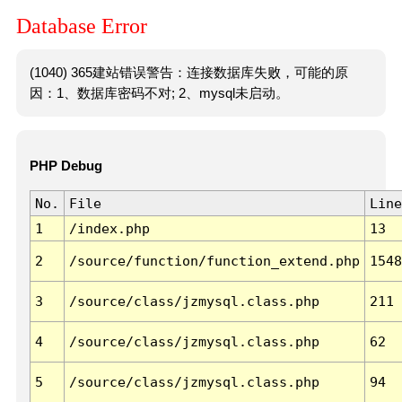
Database Error
(1040) 365建站错误警告：连接数据库失败，可能的原
因：1、数据库密码不对; 2、mysql未启动。
PHP Debug
No.
File
Line
1
/index.php
13
2
/source/function/function_extend.php
1548
3
/source/class/jzmysql.class.php
211
4
/source/class/jzmysql.class.php
62
5
/source/class/jzmysql.class.php
94