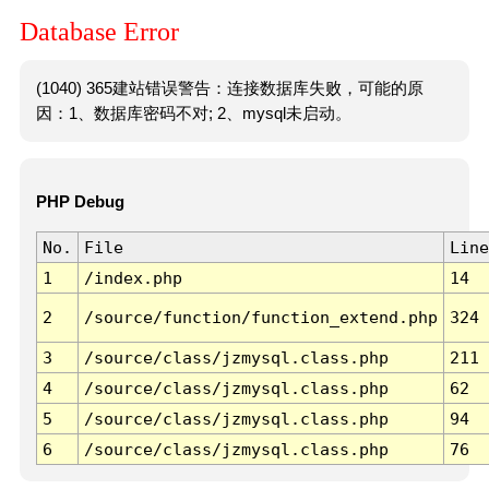
Database Error
(1040) 365建站错误警告：连接数据库失败，可能的原
因：1、数据库密码不对; 2、mysql未启动。
PHP Debug
No.
File
Line
1
/index.php
14
2
/source/function/function_extend.php
324
3
/source/class/jzmysql.class.php
211
4
/source/class/jzmysql.class.php
62
5
/source/class/jzmysql.class.php
94
6
/source/class/jzmysql.class.php
76