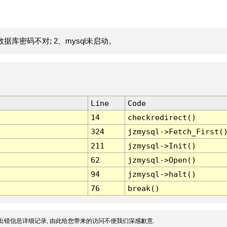
据库密码不对; 2、mysql未启动。
Line
Code
14
checkredirect()
324
jzmysql->Fetch_First(
211
jzmysql->Init()
62
jzmysql->Open()
94
jzmysql->halt()
76
break()
出错信息详细记录, 由此给您带来的访问不便我们深感歉意.