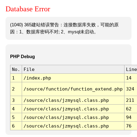
Database Error
(1040) 365建站错误警告：连接数据库失败，可能的原
因：1、数据库密码不对; 2、mysql未启动。
PHP Debug
No.
File
Line
1
/index.php
14
2
/source/function/function_extend.php
324
3
/source/class/jzmysql.class.php
211
4
/source/class/jzmysql.class.php
62
5
/source/class/jzmysql.class.php
94
6
/source/class/jzmysql.class.php
76