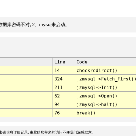
据库密码不对; 2、mysql未启动。
Line
Code
14
checkredirect()
324
jzmysql->Fetch_First(
211
jzmysql->Init()
62
jzmysql->Open()
94
jzmysql->halt()
76
break()
出错信息详细记录, 由此给您带来的访问不便我们深感歉意.