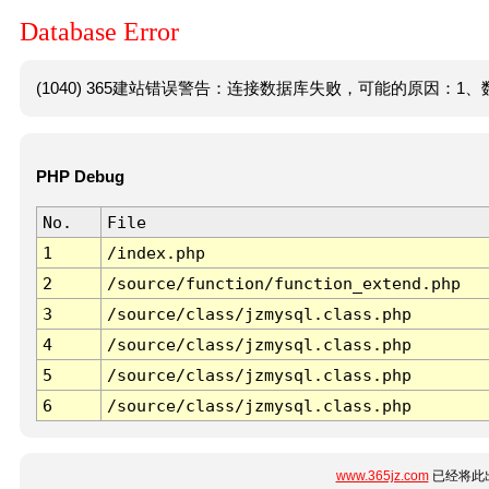
Database Error
(1040) 365建站错误警告：连接数据库失败，可能的原因：1、数
PHP Debug
No.
File
1
/index.php
2
/source/function/function_extend.php
3
/source/class/jzmysql.class.php
4
/source/class/jzmysql.class.php
5
/source/class/jzmysql.class.php
6
/source/class/jzmysql.class.php
www.365jz.com
已经将此