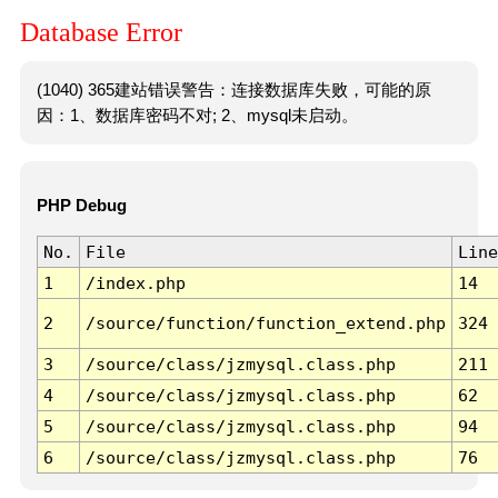
Database Error
(1040) 365建站错误警告：连接数据库失败，可能的原
因：1、数据库密码不对; 2、mysql未启动。
PHP Debug
No.
File
Line
1
/index.php
14
2
/source/function/function_extend.php
324
3
/source/class/jzmysql.class.php
211
4
/source/class/jzmysql.class.php
62
5
/source/class/jzmysql.class.php
94
6
/source/class/jzmysql.class.php
76