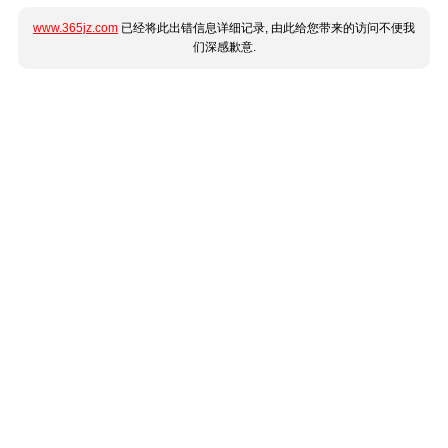
www.365jz.com
已经将此出错信息详细记录, 由此给您带来的访问不便我
们深感歉意.