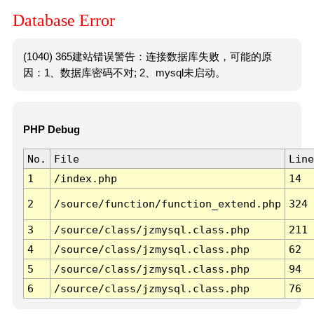
Database Error
(1040) 365建站错误警告：连接数据库失败，可能的原
因：1、数据库密码不对; 2、mysql未启动。
PHP Debug
No.
File
Line
1
/index.php
14
2
/source/function/function_extend.php
324
3
/source/class/jzmysql.class.php
211
4
/source/class/jzmysql.class.php
62
5
/source/class/jzmysql.class.php
94
6
/source/class/jzmysql.class.php
76