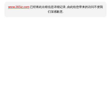
www.365jz.com
已经将此出错信息详细记录, 由此给您带来的访问不便我
们深感歉意.